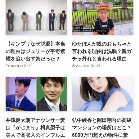
【キンプリなぜ脱退】本当
ゆたぼんが親のおもちゃと
の理由はジュリーが平野紫
言われる理由は洗脳？親ガ
耀を追い出す為だった？
チャ外れと言われる理由
2022年11月5日
2022年10月31日
井澤健太朗アナウンサー妻
弘中綾香と岡田翔吾の高級
は『かじまり』楫真梨子は
マンションの場所はどこ？
美人で高収入のインフルエ
6000万円超えの物件に驚