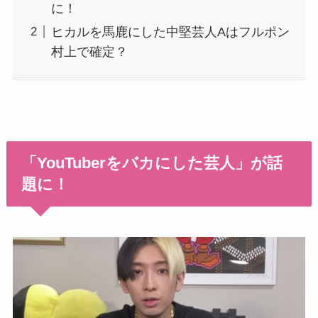
に！
ヒカルを馬鹿にした中堅芸人Aはフルポン
村上で確定？
「YouTuberをバカにした芸人」が話
題に！