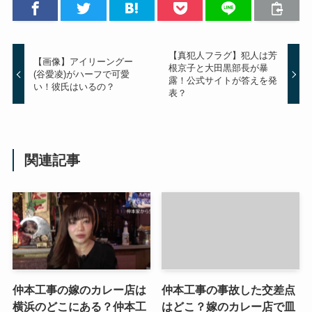
【真犯人フラグ】犯人は芳
【画像】アイリーングー
根京子と大田黒部長が暴
(谷愛凌)がハーフで可愛
露！公式サイトが答えを発
い！彼氏はいるの？
表？
関連記事
仲本工事の嫁のカレー店は
仲本工事の事故した交差点
横浜のどこにある？仲本工
はどこ？嫁のカレー店で皿