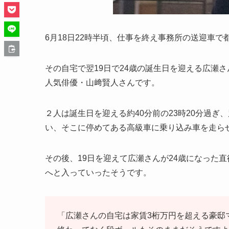
6月18日22時半頃、仕事を終え事務所の送迎車
その自宅で翌19日で24歳の誕生日を迎える広瀬
人気俳優・山﨑賢人さんです。
２人は誕生日を迎える約40分前の23時20分過
い、そこに停めてある高級車に乗り込み車を走ら
その後、19日を迎えて広瀬さんが24歳になった直
へと入っていったそうです。
「広瀬さんの自宅は家賃3桁万円を超える豪邸