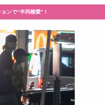
ョンで“半同棲愛”！