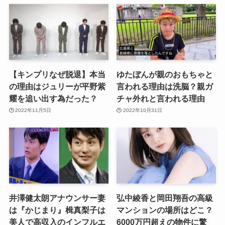
【キンプリなぜ脱退】本当
ゆたぼんが親のおもちゃと
の理由はジュリーが平野紫
言われる理由は洗脳？親ガ
耀を追い出す為だった？
チャ外れと言われる理由
2022年11月5日
2022年10月31日
井澤健太朗アナウンサー妻
弘中綾香と岡田翔吾の高級
は『かじまり』楫真梨子は
マンションの場所はどこ？
美人で高収入のインフルエ
6000万円超えの物件に驚