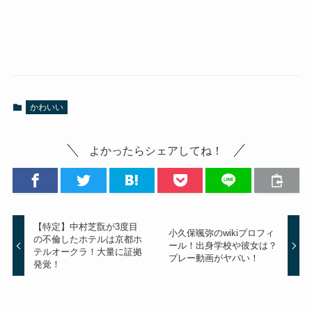
かわいい
よかったらシェアしてね！
【特定】中村芝翫が3度目
小久保颯弥のwikiプロフィ
の不倫したホテルは京都ホ
ール！出身学校や彼女は？
テルオークラ！大量に証拠
プレー動画がヤバい！
発覚！