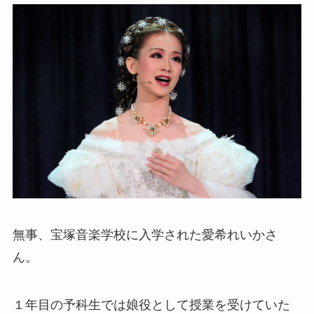
無事、
宝塚音楽学校に入学された
愛希れいかさ
ん。
１年目の予科生では娘役として授業を受けていた