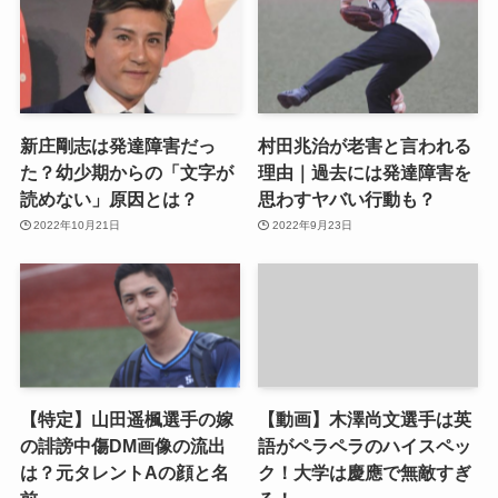
新庄剛志は発達障害だっ
村田兆治が老害と言われる
た？幼少期からの「文字が
理由｜過去には発達障害を
読めない」原因とは？
思わすヤバい行動も？
2022年10月21日
2022年9月23日
【特定】山田遥楓選手の嫁
【動画】木澤尚文選手は英
の誹謗中傷DM画像の流出
語がペラペラのハイスペッ
は？元タレントAの顔と名
ク！大学は慶應で無敵すぎ