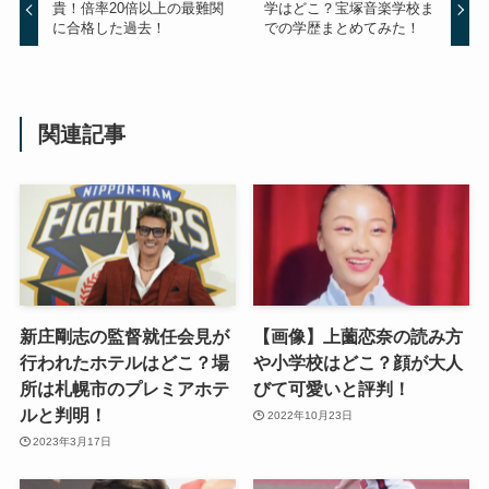
貴！倍率20倍以上の最難関
学はどこ？宝塚音楽学校ま
に合格した過去！
での学歴まとめてみた！
関連記事
新庄剛志の監督就任会見が
【画像】上薗恋奈の読み方
行われたホテルはどこ？場
や小学校はどこ？顔が大人
所は札幌市のプレミアホテ
びて可愛いと評判！
ルと判明！
2022年10月23日
2023年3月17日