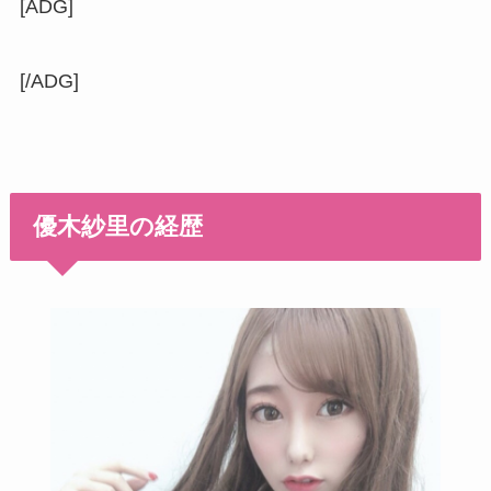
[ADG]
[/ADG]
優木紗里の経歴