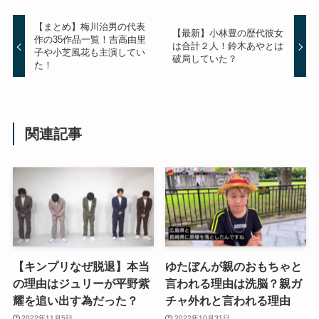
【まとめ】梅川治男の代表
【最新】小林豊の歴代彼女
作の35作品一覧！吉高由里
は合計２人！鈴木あやとは
子や小芝風花も主演してい
破局していた？
た！
関連記事
【キンプリなぜ脱退】本当
ゆたぼんが親のおもちゃと
の理由はジュリーが平野紫
言われる理由は洗脳？親ガ
耀を追い出す為だった？
チャ外れと言われる理由
2022年11月5日
2022年10月31日