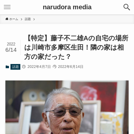
narudora media
ホーム
話題
【特定】藤子不二雄Aの自宅の場所
2022
は川崎市多摩区生田！隣の家は相
6/14
方の家だった？
2022年4月7日
2022年6月14日
話題