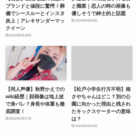
ブランドと値段に驚愕！葬
と職業｜恋人の時の画像も
儀でシースルーとインスタ
優しそうで紳士的と話題
炎上｜アレキサンダーマッ
2022年9月28日
クイーン
2022年9月29日
【同人声優】秋野かえでの
【松戸小学生行方不明】南
wiki経歴｜顔画像は地上波
さやちゃんはどこ？別の公
で身バレ？身長や体重も徹
園に向かった理由と残され
底調査！
たキックスケーターの意味
は？
2022年9月27日
2022年9月24日