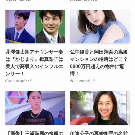
井澤健太朗アナウンサー妻
弘中綾香と岡田翔吾の高級
は『かじまり』楫真梨子は
マンションの場所はどこ？
美人で高収入のインフルエ
6000万円超えの物件に驚
ンサー！
愕！
2022年10月16日
2022年10月2日
【画像】三浦瑠麗の喪服の
伊達公子の再婚相手の名前