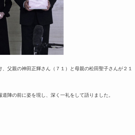
け、父親の神田正輝さん（７１）と母親の松田聖子さんが２１
報道陣の前に姿を現し、深く一礼をして語りました。