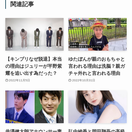
関連記事
【キンプリなぜ脱退】本当
ゆたぼんが親のおもちゃと
の理由はジュリーが平野紫
言われる理由は洗脳？親ガ
耀を追い出す為だった？
チャ外れと言われる理由
2022年11月5日
2022年10月31日
井澤健太朗アナウンサー妻
弘中綾香と岡田翔吾の高級