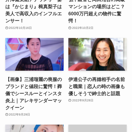
は『かじまり』楫真梨子は
マンションの場所はどこ？
美人で高収入のインフルエ
6000万円超えの物件に驚
ンサー！
愕！
2022年10月16日
2022年10月2日
【画像】三浦瑠麗の喪服の
伊達公子の再婚相手の名前
ブランドと値段に驚愕！葬
と職業｜恋人の時の画像も
儀でシースルーとインスタ
優しそうで紳士的と話題
炎上｜アレキサンダーマッ
2022年9月28日
クイーン
2022年9月29日