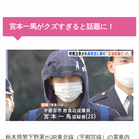
宮本一馬がクズすぎると話題に！
栃木県警下野署がJR東北線（宇都宮線）の電車内