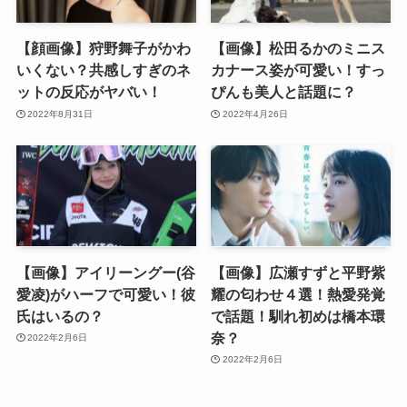
【顔画像】狩野舞子がかわ
【画像】松田るかのミニス
いくない？共感しすぎのネ
カナース姿が可愛い！すっ
ットの反応がヤバい！
ぴんも美人と話題に？
2022年8月31日
2022年4月26日
【画像】アイリーングー(谷
【画像】広瀬すずと平野紫
愛凌)がハーフで可愛い！彼
耀の匂わせ４選！熱愛発覚
氏はいるの？
で話題！馴れ初めは橋本環
奈？
2022年2月6日
2022年2月6日