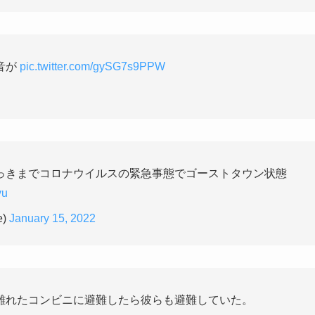
音が
pic.twitter.com/gySG7s9PPW
っきまでコロナウイルスの緊急事態でゴーストタウン状態
vu
e)
January 15, 2022
離れたコンビニに避難したら彼らも避難していた。