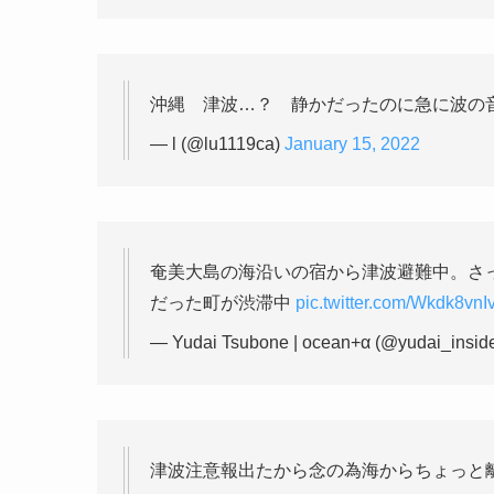
沖縄 津波…？ 静かだったのに急に波の
— l (@lu1119ca)
January 15, 2022
奄美大島の海沿いの宿から津波避難中。さ
だった町が渋滞中
pic.twitter.com/Wkdk8vnI
— Yudai Tsubone | ocean+α (@yudai_insid
津波注意報出たから念の為海からちょっと