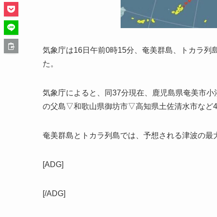
気象庁は16日午前0時15分、奄美群島、トカラ
た。
気象庁によると、同37分現在、鹿児島県奄美市小
の父島▽和歌山県御坊市▽高知県土佐清水市など4
奄美群島とトカラ列島では、予想される津波の最
[ADG]
[/ADG]