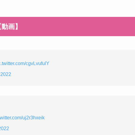
【動画】
c.twitter.com/cgvLvufulY
 2022
twitter.com/uj2r3hxeik
2022