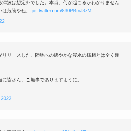
る津波は想定外でした。本当、何が起こるかわかりません
いは危険やね。
pic.twitter.com/830PBmJ3zM
022
がリリースした、陸地への緩やかな浸水の様相とは全く違
当に皆さん、ご無事でありますように。
, 2022