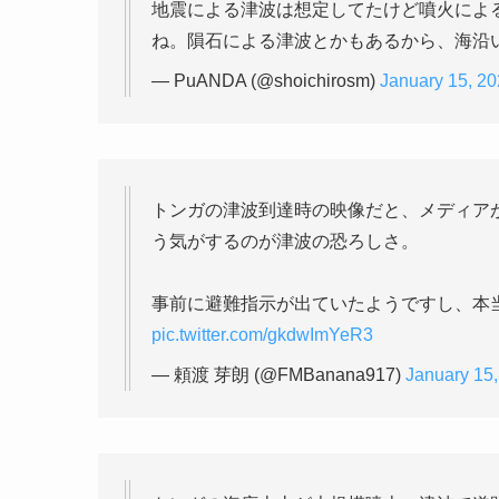
地震による津波は想定してたけど噴火によ
ね。隕石による津波とかもあるから、海沿
— PuANDA (@shoichirosm)
January 15, 2
トンガの津波到達時の映像だと、メディア
う気がするのが津波の恐ろしさ。
事前に避難指示が出ていたようですし、本
pic.twitter.com/gkdwImYeR3
— 頼渡 芽朗 (@FMBanana917)
January 15