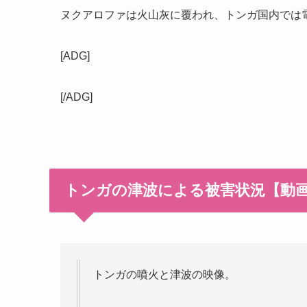
ヌクアロファは火山灰に覆われ、トンガ国内では
[ADG]
[/ADG]
トンガの津波による被害状況【動
トンガの噴火と津波の映像。