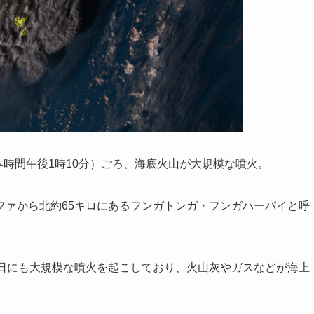
本時間午後1時10分）ごろ、海底火山が大規模な噴火。
ファから北約65キロにあるフンガトンガ・フンガハーパイと呼
4日にも大規模な噴火を起こしており、火山灰やガスなどが海上