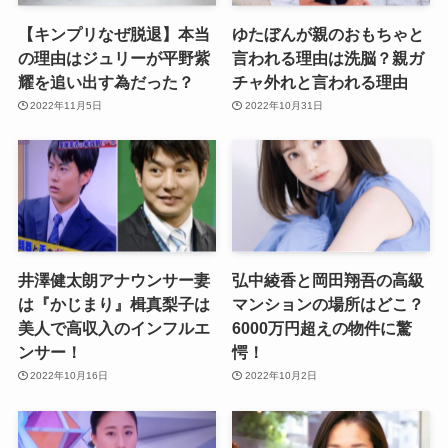
【キンプリなぜ脱退】本当
ゆたぼんが親のおもちゃと
の理由はジュリーが平野紫
言われる理由は洗脳？親ガ
耀を追い出す為だった？
チャ外れと言われる理由
2022年11月5日
2022年10月31日
井澤健太朗アナウンサー妻
弘中綾香と岡田翔吾の高級
は『かじまり』楫真梨子は
マンションの場所はどこ？
美人で高収入のインフルエ
6000万円超えの物件に驚
ンサー！
愕！
2022年10月16日
2022年10月2日