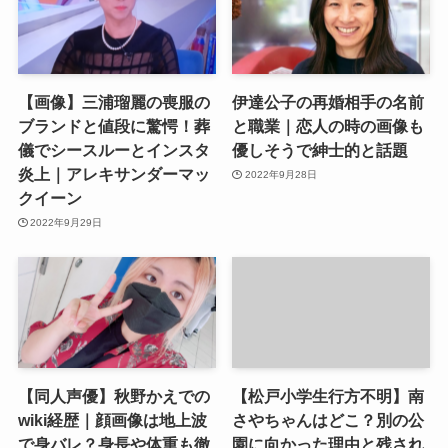
【画像】三浦瑠麗の喪服の
伊達公子の再婚相手の名前
ブランドと値段に驚愕！葬
と職業｜恋人の時の画像も
儀でシースルーとインスタ
優しそうで紳士的と話題
炎上｜アレキサンダーマッ
2022年9月28日
クイーン
2022年9月29日
【同人声優】秋野かえでの
【松戸小学生行方不明】南
wiki経歴｜顔画像は地上波
さやちゃんはどこ？別の公
で身バレ？身長や体重も徹
園に向かった理由と残され