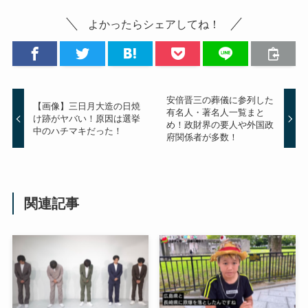
よかったらシェアしてね！
安倍晋三の葬儀に参列した
【画像】三日月大造の日焼
有名人・著名人一覧まと
け跡がヤバい！原因は選挙
め！政財界の要人や外国政
中のハチマキだった！
府関係者が多数！
関連記事