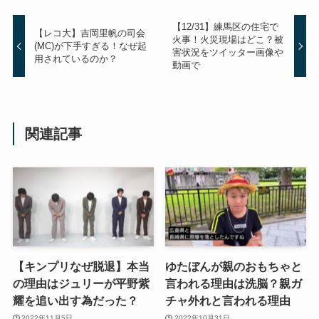
【12/31】練馬区の住宅で
【レコ大】吉岡里帆の司会
火事！火災現場はどこ？被
(MC)が下手すぎる！なぜ起
害状況をツイッター画像や
用されているのか？
動画で
関連記事
【キンプリなぜ脱退】本当
ゆたぼんが親のおもちゃと
の理由はジュリーが平野紫
言われる理由は洗脳？親ガ
耀を追い出す為だった？
チャ外れと言われる理由
2022年11月5日
2022年10月31日