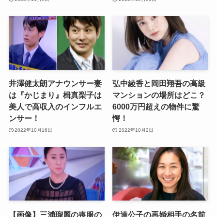
井澤健太朗アナウンサー妻
弘中綾香と岡田翔吾の高級
は『かじまり』楫真梨子は
マンションの場所はどこ？
美人で高収入のインフルエ
6000万円超えの物件に驚
ンサー！
愕！
2022年10月16日
2022年10月2日
【画像】三浦瑠麗の喪服の
伊達公子の再婚相手の名前