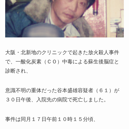
大阪・北新地のクリニックで起きた放火殺人事件
で、一酸化炭素（ＣＯ）中毒による蘇生後脳症と
診断され、
意識不明の重体だった谷本盛雄容疑者（６１）が
３０日午後、入院先の病院で死亡しました。
事件は同月１７日午前１０時１５分頃、