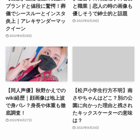
ブランドと値段に驚愕！葬
と職業｜恋人の時の画像も
儀でシースルーとインスタ
優しそうで紳士的と話題
炎上｜アレキサンダーマッ
2022年9月28日
クイーン
2022年9月29日
【同人声優】秋野かえでの
【松戸小学生行方不明】南
wiki経歴｜顔画像は地上波
さやちゃんはどこ？別の公
で身バレ？身長や体重も徹
園に向かった理由と残され
底調査！
たキックスケーターの意味
は？
2022年9月27日
2022年9月24日