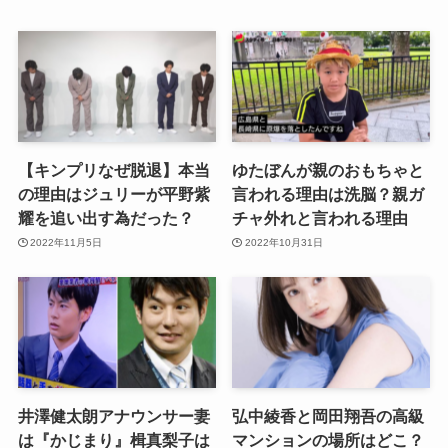
【キンプリなぜ脱退】本当
ゆたぼんが親のおもちゃと
の理由はジュリーが平野紫
言われる理由は洗脳？親ガ
耀を追い出す為だった？
チャ外れと言われる理由
2022年11月5日
2022年10月31日
井澤健太朗アナウンサー妻
弘中綾香と岡田翔吾の高級
は『かじまり』楫真梨子は
マンションの場所はどこ？