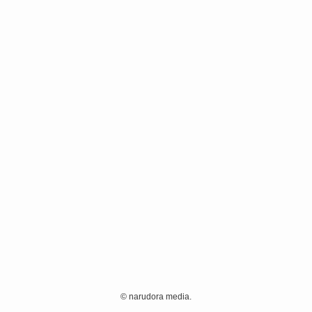
©
narudora media.