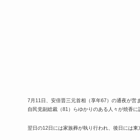
7月11日、安倍晋三元首相（享年67）の通夜が営
自民党副総裁（81）らゆかりのある人々が焼香に
翌日の12日には家族葬が執り行われ、後日には