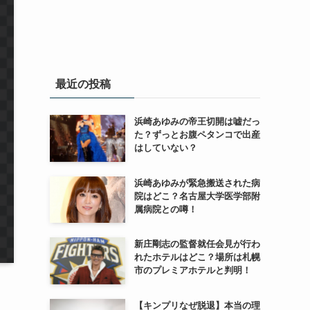
最近の投稿
浜崎あゆみの帝王切開は嘘だっ
た？ずっとお腹ペタンコで出産
はしていない？
浜崎あゆみが緊急搬送された病
院はどこ？名古屋大学医学部附
属病院との噂！
新庄剛志の監督就任会見が行わ
れたホテルはどこ？場所は札幌
市のプレミアホテルと判明！
【キンプリなぜ脱退】本当の理