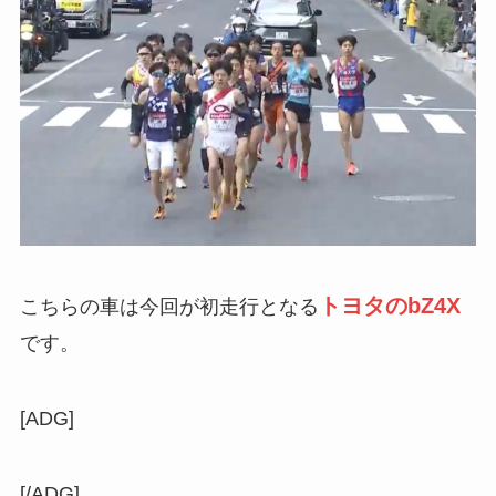
トヨタのbZ4X
こちらの車は今回が初走行となる
です。
[ADG]
[/ADG]