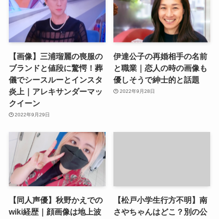
【画像】三浦瑠麗の喪服の
伊達公子の再婚相手の名前
ブランドと値段に驚愕！葬
と職業｜恋人の時の画像も
儀でシースルーとインスタ
優しそうで紳士的と話題
炎上｜アレキサンダーマッ
2022年9月28日
クイーン
2022年9月29日
【同人声優】秋野かえでの
【松戸小学生行方不明】南
wiki経歴｜顔画像は地上波
さやちゃんはどこ？別の公