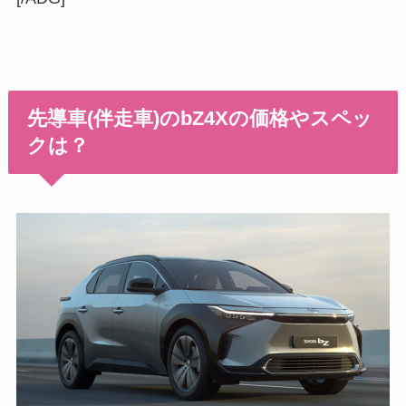
先導車(伴走車)のbZ4Xの価格やスペッ
クは？