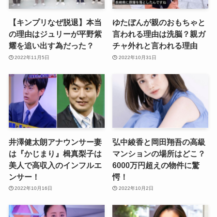
【キンプリなぜ脱退】本当
ゆたぼんが親のおもちゃと
の理由はジュリーが平野紫
言われる理由は洗脳？親ガ
耀を追い出す為だった？
チャ外れと言われる理由
2022年11月5日
2022年10月31日
井澤健太朗アナウンサー妻
弘中綾香と岡田翔吾の高級
は『かじまり』楫真梨子は
マンションの場所はどこ？
美人で高収入のインフルエ
6000万円超えの物件に驚
ンサー！
愕！
2022年10月16日
2022年10月2日