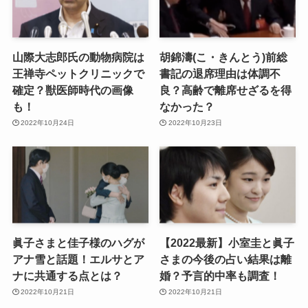
山際大志郎氏の動物病院は
胡錦濤(こ・きんとう)前総
王禅寺ペットクリニックで
書記の退席理由は体調不
確定？獣医師時代の画像
良？高齢で離席せざるを得
も！
なかった？
2022年10月24日
2022年10月23日
眞子さまと佳子様のハグが
【2022最新】小室圭と眞子
アナ雪と話題！エルサとア
さまの今後の占い結果は離
ナに共通する点とは？
婚？予言的中率も調査！
2022年10月21日
2022年10月21日