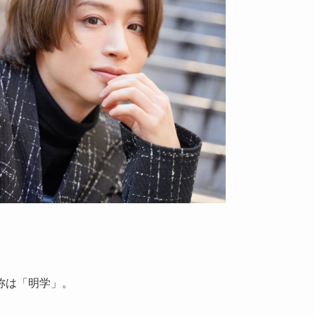
。
称は「明学」。