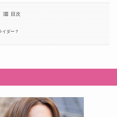
目次
ライダー？