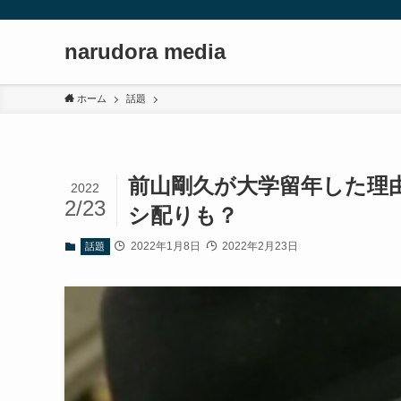
narudora media
ホーム
話題
前山剛久が大学留年した理
2022
2/23
シ配りも？
2022年1月8日
2022年2月23日
話題