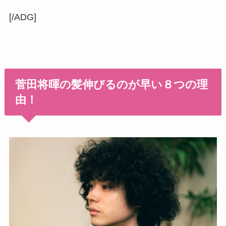
[/ADG]
菅田将暉の髪伸びるのが早い８つの理
由！