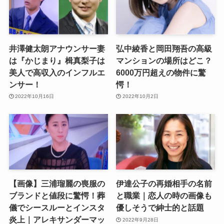
井澤健太朗アナウンサー妻
弘中綾香と岡田翔吾の高級
は『かじまり』楫真梨子は
マンションの場所はどこ？
美人で高収入のインフルエ
6000万円超えの物件に驚
ンサー！
愕！
2022年10月16日
2022年10月2日
【画像】三浦瑠麗の喪服の
伊達公子の再婚相手の名前
ブランドと値段に驚愕！葬
と職業｜恋人の時の画像も
儀でシースルーとインスタ
優しそうで紳士的と話題
炎上｜アレキサンダーマッ
2022年9月28日