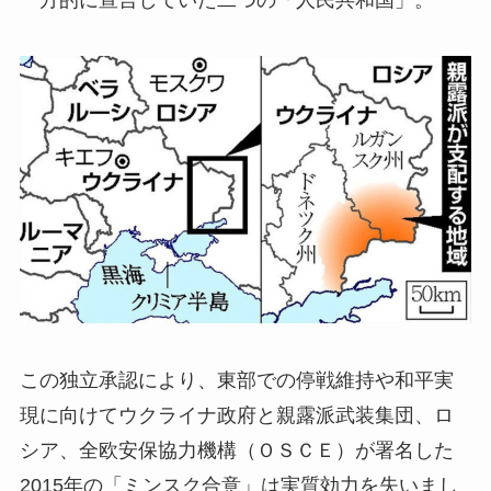
この独立承認により、東部での停戦維持や和平実
現に向けてウクライナ政府と親露派武装集団、ロ
シア、全欧安保協力機構（ＯＳＣＥ）が署名した
2015年の「ミンスク合意」は実質効力を失いまし