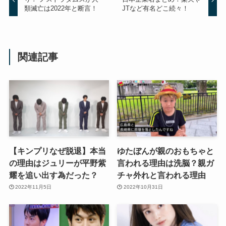
類滅亡は2022年と断言！
JTなど有名どこ続々！
関連記事
【キンプリなぜ脱退】本当
ゆたぼんが親のおもちゃと
の理由はジュリーが平野紫
言われる理由は洗脳？親ガ
耀を追い出す為だった？
チャ外れと言われる理由
2022年11月5日
2022年10月31日