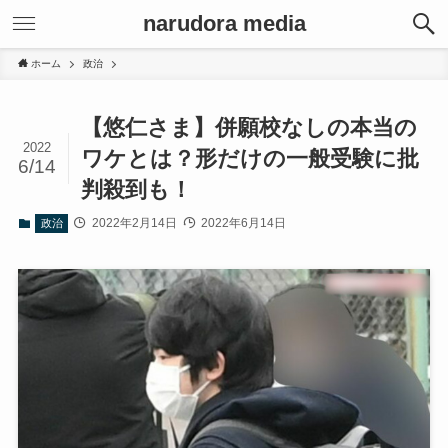
narudora media
ホーム
政治
【悠仁さま】併願校なしの本当の
2022
ワケとは？形だけの一般受験に批
6/14
判殺到も！
2022年2月14日
2022年6月14日
政治