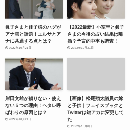
眞子さまと佳子様のハグが
【2022最新】小室圭と眞子
アナ雪と話題！エルサとア
さまの今後の占い結果は離
ナに共通する点とは？
婚？予言的中率も調査！
2022年10月21日
2022年10月21日
岸田文雄が頼りない・使え
【画像】松尾翔太議員の嫁
ない５つの理由！ヘタレ呼
と子供｜フェイスブックと
ばわりの原因とは？
Twitterは鍵アカに変更して
た
2022年10月21日
2022年10月8日