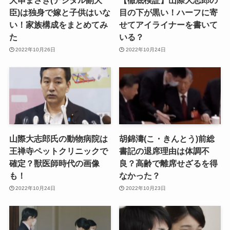
大串まさき(デジタル副大
【徹底検証】山際大志郎の
臣)は独身で嫁と子供はいな
目の下が黒い！ハーフに寄
い！家族構成をまとめてみ
せてアイライナーを書いて
た
いる？
2022年10月26日
2022年10月24日
山際大志郎氏の動物病院は
胡錦濤(こ・きんとう)前総
王禅寺ペットクリニックで
書記の退席理由は体調不
確定？獣医師時代の画像
良？高齢で離席せざるを得
も！
なかった？
2022年10月24日
2022年10月23日